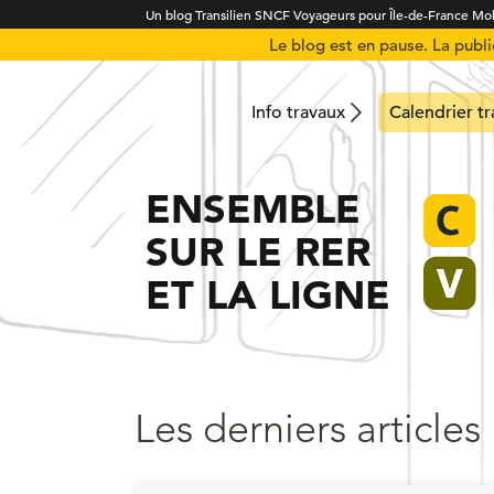
Un blog Transilien SNCF Voyageurs pour Île-de-France Mob
Le blog est en pause. La publ
Info travaux
Calendrier t
ENSEMBLE
SUR LE RER
ET LA LIGNE
Les derniers articles