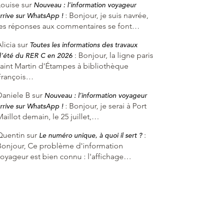
Louise
sur
Nouveau : l’information voyageur
:
Bonjour, je suis navrée,
rrive sur WhatsApp !
les réponses aux commentaires se font…
licia
sur
Toutes les informations des travaux
:
Bonjour, la ligne paris
d’été du RER C en 2026
saint Martin d'Étampes à bibliothèque
François…
Daniele B
sur
Nouveau : l’information voyageur
:
Bonjour, je serai à Port
rrive sur WhatsApp !
aillot demain, le 25 juillet,…
Quentin
sur
:
Le numéro unique, à quoi il sert ?
Bonjour, Ce problème d'information
voyageur est bien connu : l'affichage…