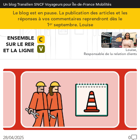
Un blog Transilien SNCF Voyageurs pour Île-de-France Mobilités
Le blog est en pause. La publication des articles et les
réponses à vos commentaires reprendront dès le
1ᵉʳ septembre. Louise
ENSEMBLE
SUR LE RER
ET LA LIGNE
Louise,
Responsable de la relation clients
28/04/2025
0