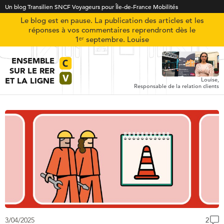
Un blog Transilien SNCF Voyageurs pour Île-de-France Mobilités
Le blog est en pause. La publication des articles et les
réponses à vos commentaires reprendront dès le
1ᵉʳ septembre. Louise
ENSEMBLE
SUR LE RER
ET LA LIGNE
Louise,
Responsable de la relation clients
3/04/2025
2