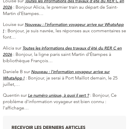
Louise
sur
Toutes les informations des travaux d’été du RER C en
:
Bonjour Alicia, le premier train au départ de Saint-
2026
Martin d'Etampes…
Louise
sur
Nouveau : l’information voyageur arrive sur WhatsApp
:
Bonjour, je suis navrée, les réponses aux commentaires se
!
font…
Alicia
sur
Toutes les informations des travaux d’été du RER C en
:
Bonjour, la ligne paris saint Martin d'Étampes à
2026
bibliothèque François…
Daniele B
sur
Nouveau : l’information voyageur arrive sur
:
Bonjour, je serai à Port Maillot demain, le 25
WhatsApp !
juillet,…
Quentin
sur
:
Bonjour, Ce
Le numéro unique, à quoi il sert ?
problème d'information voyageur est bien connu :
l'affichage…
RECEVOIR LES DERNIERS ARTICLES