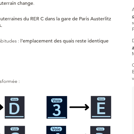
uterrain change
.
A
souterraines du RER C dans la gare de Paris Austerlitz
.
abitudes :
l’emplacement des quais reste identique
a
M
nsformée :