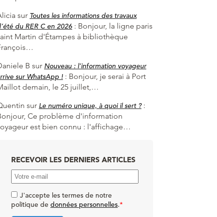
licia
sur
Toutes les informations des travaux
:
Bonjour, la ligne paris
d’été du RER C en 2026
saint Martin d'Étampes à bibliothèque
François…
Daniele B
sur
Nouveau : l’information voyageur
:
Bonjour, je serai à Port
rrive sur WhatsApp !
aillot demain, le 25 juillet,…
Quentin
sur
:
Le numéro unique, à quoi il sert ?
Bonjour, Ce problème d'information
voyageur est bien connu : l'affichage…
RECEVOIR LES DERNIERS ARTICLES
J'accepte les termes de notre
politique de
données personnelles
.
*