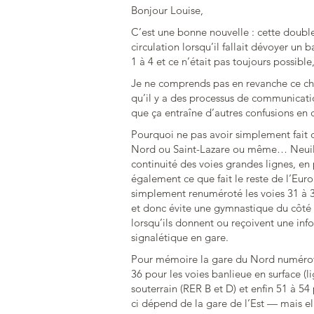
Bonjour Louise,
C’est une bonne nouvelle : cette doubl
circulation lorsqu’il fallait dévoyer un b
1 à 4 et ce n’était pas toujours possible
Je ne comprends pas en revanche ce choi
qu’il y a des processus de communicatio
que ça entraîne d’autres confusions en
Pourquoi ne pas avoir simplement fait 
Nord ou Saint-Lazare ou même… Neuilly
continuité des voies grandes lignes, en p
également ce que fait le reste de l’Euro
simplement renuméroté les voies 31 à 3
et donc évite une gymnastique du côté de
lorsqu’ils donnent ou reçoivent une infor
signalétique en gare.
Pour mémoire la gare du Nord numérote s
36 pour les voies banlieue en surface (l
souterrain (RER B et D) et enfin 51 à 
ci dépend de la gare de l’Est — mais el