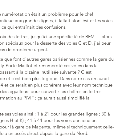
e numérotation était un problème pour le chef
anlieue aux grandes lignes, il fallait alors éviter les voies
, ce qui entraînait des confusions.
x des lettres, jusqu’ici une spécificité de BFM — alors
n spéciaux pour la desserte des voies C et D, j’ai peur
 cas de problème urgent.
ce que font d’autres gares parisiennes comme la gare du
-Porte Maillot et renuméroté ces voies dans la
assant à la dizaine inutilisée suivante ? C’est
pe et c’est bien plus logique. Dans notre cas on aurait
4 et ce serait en plus cohérent avec leur nom technique
s aiguilleurs pour convertir les chiffres en lettres
mation au PIVIF ; ça aurait aussi simplifié la
es voies ainsi : 1 à 21 pour les grandes lignes ; 30 à
ignes H et K) ; 41 à 44 pour les voies banlieue en
54 pour là gare de Magenta, même si techniquement celle-
le a un accès direct depuis la gare du Nord.