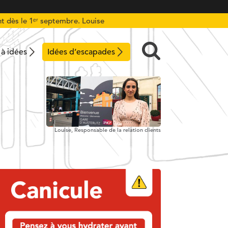
t dès le 1ᵉʳ septembre. Louise
 à idées
Idées d’escapades
Louise,
Responsable de la relation clients