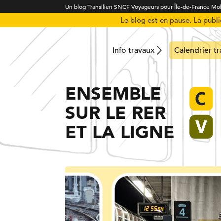
Un blog Transilien SNCF Voyageurs pour Île-de-France Mob
Le blog est en pause. La publ
Info travaux
Calendrier t
ENSEMBLE
SUR LE RER
ET LA LIGNE