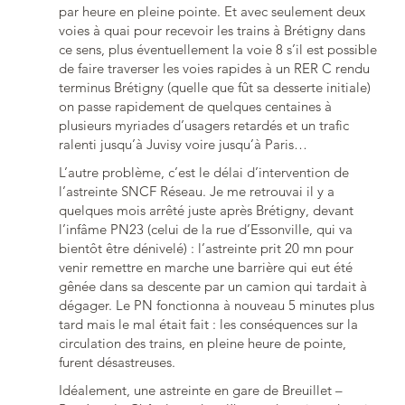
par heure en pleine pointe. Et avec seulement deux
voies à quai pour recevoir les trains à Brétigny dans
ce sens, plus éventuellement la voie 8 s’il est possible
de faire traverser les voies rapides à un RER C rendu
terminus Brétigny (quelle que fût sa desserte initiale)
on passe rapidement de quelques centaines à
plusieurs myriades d’usagers retardés et un trafic
ralenti jusqu’à Juvisy voire jusqu’à Paris…
L’autre problème, c’est le délai d’intervention de
l’astreinte SNCF Réseau. Je me retrouvai il y a
quelques mois arrêté juste après Brétigny, devant
l’infâme PN23 (celui de la rue d’Essonville, qui va
bientôt être dénivelé) : l’astreinte prit 20 mn pour
venir remettre en marche une barrière qui eut été
gênée dans sa descente par un camion qui tardait à
dégager. Le PN fonctionna à nouveau 5 minutes plus
tard mais le mal était fait : les conséquences sur la
circulation des trains, en pleine heure de pointe,
furent désastreuses.
Idéalement, une astreinte en gare de Breuillet –