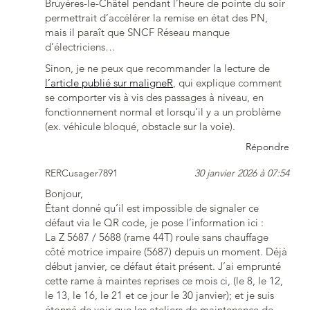
Bruyères-le-Châtel pendant l’heure de pointe du soir
permettrait d’accélérer la remise en état des PN,
mais il paraît que SNCF Réseau manque
d’électriciens…
Sinon, je ne peux que recommander la lecture de
l’article publié sur maligneR
, qui explique comment
se comporter vis à vis des passages à niveau, en
fonctionnement normal et lorsqu’il y a un problème
(ex. véhicule bloqué, obstacle sur la voie).
Répondre
RERCusager7891
30 janvier 2026 à 07:54
Bonjour,
Étant donné qu’il est impossible de signaler ce
défaut via le QR code, je pose l’information ici :
La Z 5687 / 5688 (rame 44T) roule sans chauffage
côté motrice impaire (5687) depuis un moment. Déjà
début janvier, ce défaut était présent. J’ai emprunté
cette rame à maintes reprises ce mois ci, (le 8, le 12,
le 13, le 16, le 21 et ce jour le 30 janvier); et je suis
étonné de voir que les ateliers de maintenance de