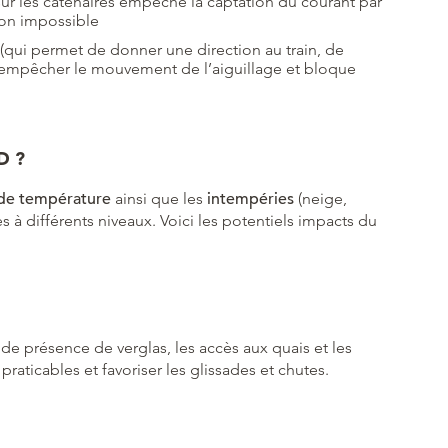
ur les caténaires empêche la captation du courant par
tion impossible
 (qui permet de donner une direction au train, de
ut empêcher le mouvement de l’aiguillage et bloque
D ?
 de température
ainsi que les
intempéries
(neige,
à différents niveaux. Voici les potentiels impacts du
de présence de verglas, les accès aux quais et les
aticables et favoriser les glissades et chutes.