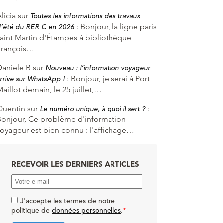
licia
sur
Toutes les informations des travaux
:
Bonjour, la ligne paris
d’été du RER C en 2026
saint Martin d'Étampes à bibliothèque
François…
Daniele B
sur
Nouveau : l’information voyageur
:
Bonjour, je serai à Port
rrive sur WhatsApp !
aillot demain, le 25 juillet,…
Quentin
sur
:
Le numéro unique, à quoi il sert ?
Bonjour, Ce problème d'information
voyageur est bien connu : l'affichage…
RECEVOIR LES DERNIERS ARTICLES
J'accepte les termes de notre
politique de
données personnelles
.
*