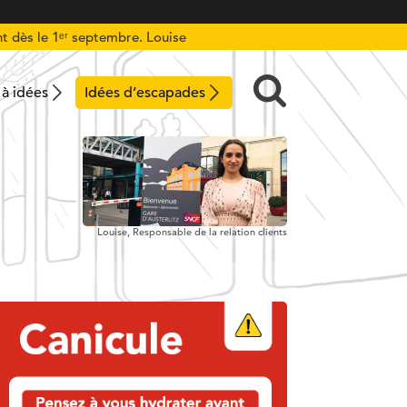
t dès le 1ᵉʳ septembre. Louise
 à idées
Idées d’escapades
Louise,
Responsable de la relation clients