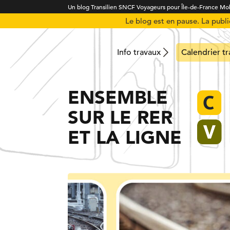
Un blog Transilien SNCF Voyageurs pour Île-de-France Mob
Le blog est en pause. La publ
Info travaux
Calendrier t
ENSEMBLE
SUR LE RER
ET LA LIGNE