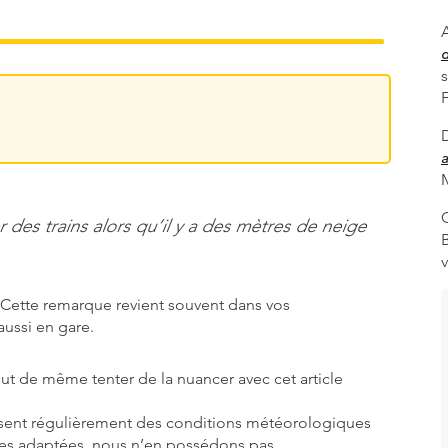
A
a
M
r des trains alors qu’il y a des mètres de neige
! Cette remarque revient souvent dans vos
aussi en gare.
out de même tenter de la nuancer avec cet article
ssent régulièrement des conditions météorologiques
ures adaptées, nous n’en possédons pas.