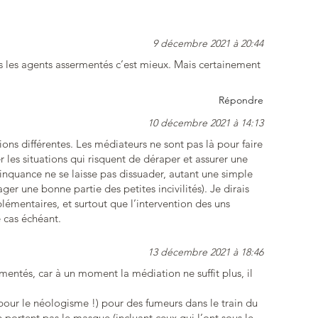
9 décembre 2021 à 20:44
s les agents assermentés c’est mieux. Mais certainement
Répondre
10 décembre 2021 à 14:13
ons différentes. Les médiateurs ne sont pas là pour faire
 les situations qui risquent de déraper et assurer une
linquance ne se laisse pas dissuader, autant une simple
ger une bonne partie des petites incivilités). Je dirais
lémentaires, et surtout que l’intervention des uns
 cas échéant.
13 décembre 2021 à 18:46
mentés, car à un moment la médiation ne suffit plus, il
 pour le néologisme !) pour des fumeurs dans le train du
 portent pas le masque (incluant ceux qui l’ont sous le