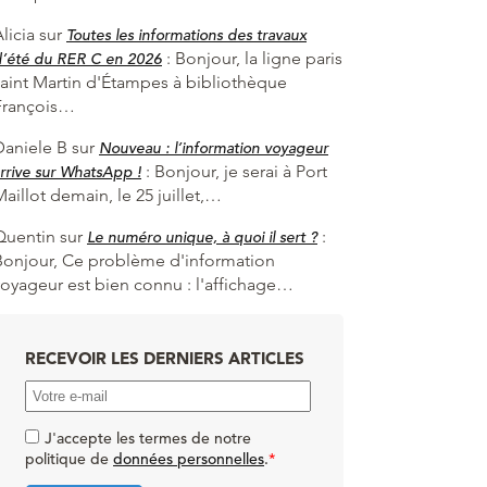
licia
sur
Toutes les informations des travaux
:
Bonjour, la ligne paris
d’été du RER C en 2026
saint Martin d'Étampes à bibliothèque
François…
Daniele B
sur
Nouveau : l’information voyageur
:
Bonjour, je serai à Port
rrive sur WhatsApp !
aillot demain, le 25 juillet,…
Quentin
sur
:
Le numéro unique, à quoi il sert ?
Bonjour, Ce problème d'information
voyageur est bien connu : l'affichage…
RECEVOIR LES DERNIERS ARTICLES
J'accepte les termes de notre
politique de
données personnelles
.
*