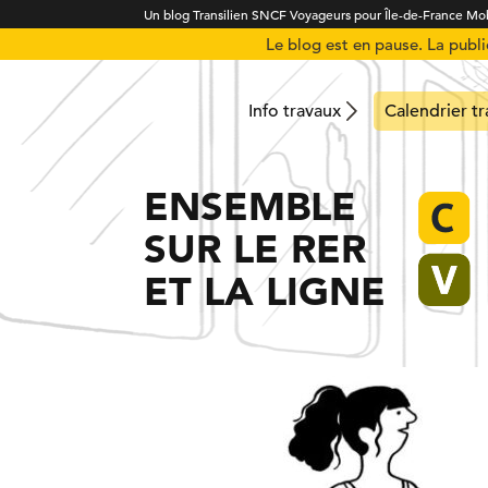
Un blog Transilien SNCF Voyageurs pour Île-de-France Mob
Le blog est en pause. La publ
Info travaux
Calendrier t
ENSEMBLE
SUR LE RER
ET LA LIGNE