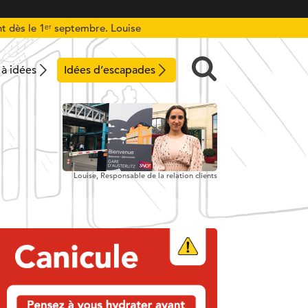
t dès le 1ᵉʳ septembre. Louise
 à idées
Idées d’escapades
Louise,
Responsable de la relation clients