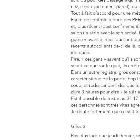
nez, c’est exactement pareil), ou 
Tout à fait d’accord pour une mét
Faute de contrôle à bord des RER
et, plus récent (post confinement)
salon (la série avec le son activé,
guère « avant », mais qui sont bi
récents autocollants de-ci de là,
indiquée.
Pire, « ces gens » savent qu’ils s
serait-ce que sur le quai, ils arrêt
Dans un autre registre, gros cons
caractéristique de la porte, hop
coup, et redescendent dès que le 
dure 3 heures pour dire « je suis
Est-il possible de texter au 31 17
ces personnes sont très vites agr
Je doute fortement que ce soit le 
Gilles S
Pas plus tard que jeudi dernier,