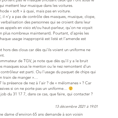
qui mettent leur musique dans les voitures.
hode « soft » à quai, mais pas en voiture.
, il n’y a pas de contrôle des masques, musique, clope,
 verbalisation des personnes qui se croient dans leur
 les appels en visio et/ou haut-parleur, qu’on ne voyait
en plus nombreux maintenant). Pourtant, d’après les
 chaque usage inapproprié est listé et l’amende est
ont hors des clous car dès qu’ils voient un uniforme ne
ent.
ommateur de TGV, je note que dès qu’il y a le bruit
 les masques sous le menton ou le nez remontent d’un
contrôleur est parti. Ou l’usage du paquet de chips qui
 en train de manger »…
 7 la présence de nez à l’air ? de « mélomanes » ? Car
essives si on ne porte pas un uniforme…
job du 31 17 7, dans ce cas, que faire, qui contacter ?
13 décembre 2021 à 19:01
 une dame d’environ 65 ans demande à son voisin