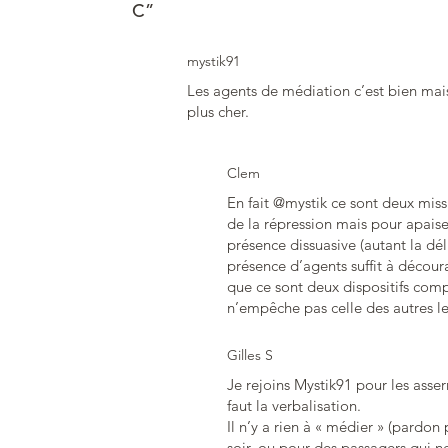
C”
mystik91
Les agents de médiation c’est bien mai
plus cher.
Clem
En fait @mystik ce sont deux missi
de la répression mais pour apaiser
présence dissuasive (autant la dé
présence d’agents suffit à découra
que ce sont deux dispositifs comp
n’empêche pas celle des autres le
Gilles S
Je rejoins Mystik91 pour les asser
faut la verbalisation.
Il n’y a rien à « médier » (pardon
soir, ou pour des passagers qui ne