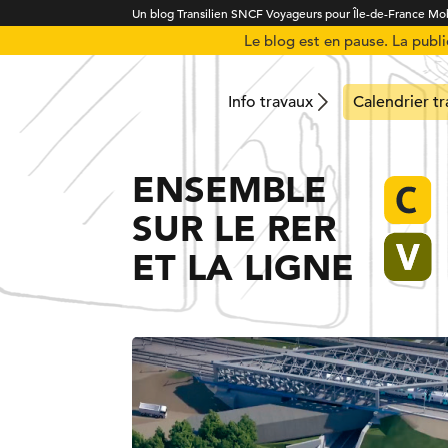
Un blog Transilien SNCF Voyageurs pour Île-de-France Mob
Le blog est en pause. La publ
Info travaux
Calendrier t
ENSEMBLE
SUR LE RER
ET LA LIGNE