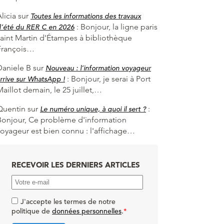
licia
sur
Toutes les informations des travaux
:
Bonjour, la ligne paris
d’été du RER C en 2026
saint Martin d'Étampes à bibliothèque
François…
Daniele B
sur
Nouveau : l’information voyageur
:
Bonjour, je serai à Port
rrive sur WhatsApp !
aillot demain, le 25 juillet,…
Quentin
sur
:
Le numéro unique, à quoi il sert ?
Bonjour, Ce problème d'information
voyageur est bien connu : l'affichage…
RECEVOIR LES DERNIERS ARTICLES
J'accepte les termes de notre
politique de
données personnelles
.
*