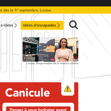
t dès le 1ᵉʳ septembre. Louise
 à idées
Idées d’escapades
Louise,
Responsable de la relation clients