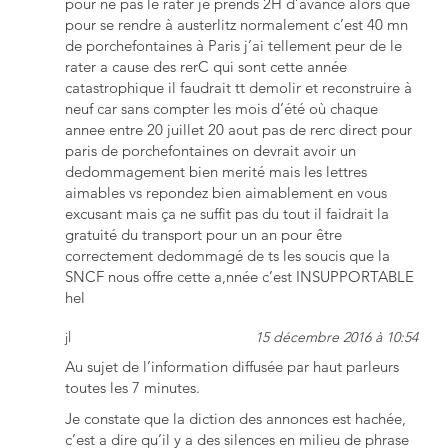
pour ne pas le rater je prends 2H d’avance alors que
pour se rendre à austerlitz normalement c’est 40 mn
de porchefontaines à Paris j’ai tellement peur de le
rater a cause des rerC qui sont cette année
catastrophique il faudrait tt demolir et reconstruire à
neuf car sans compter les mois d’été où chaque
annee entre 20 juillet 20 aout pas de rerc direct pour
paris de porchefontaines on devrait avoir un
dedommagement bien merité mais les lettres
aimables vs repondez bien aimablement en vous
excusant mais ça ne suffit pas du tout il faidrait la
gratuité du transport pour un an pour être
correctement dedommagé de ts les soucis que la
SNCF nous offre cette a,nnée c’est INSUPPORTABLE
hel
jl
15 décembre 2016 à 10:54
Au sujet de l’information diffusée par haut parleurs
toutes les 7 minutes.
Je constate que la diction des annonces est hachée,
c’est a dire qu’il y a des silences en milieu de phrase