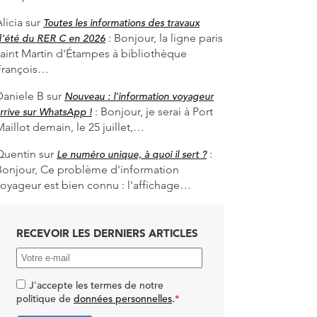
licia
sur
Toutes les informations des travaux
:
Bonjour, la ligne paris
d’été du RER C en 2026
saint Martin d'Étampes à bibliothèque
François…
Daniele B
sur
Nouveau : l’information voyageur
:
Bonjour, je serai à Port
rrive sur WhatsApp !
aillot demain, le 25 juillet,…
Quentin
sur
:
Le numéro unique, à quoi il sert ?
Bonjour, Ce problème d'information
voyageur est bien connu : l'affichage…
RECEVOIR LES DERNIERS ARTICLES
J'accepte les termes de notre
politique de
données personnelles
.
*