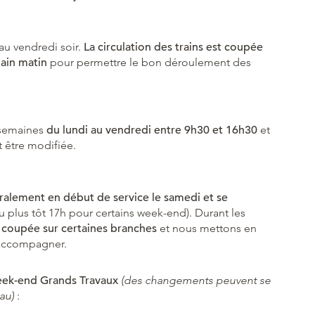
 au vendredi soir.
La circulation des trains est coupée
main matin
pour permettre le bon déroulement des
 semaines
du lundi au vendredi entre 9h30 et 16h30
et
t être modifiée.
alement en début de service le samedi et se
u plus tôt 17h pour certains week-end). Durant les
u coupée sur certaines branches
et nous mettons en
s accompagner.
week-end Grands Travaux
(des changements peuvent se
au)
: