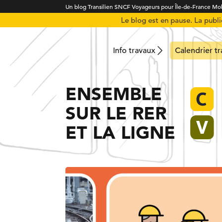
Un blog Transilien SNCF Voyageurs pour Île-de-France Mob
Le blog est en pause. La publ
Info travaux
Calendrier t
ENSEMBLE
SUR LE RER
ET LA LIGNE