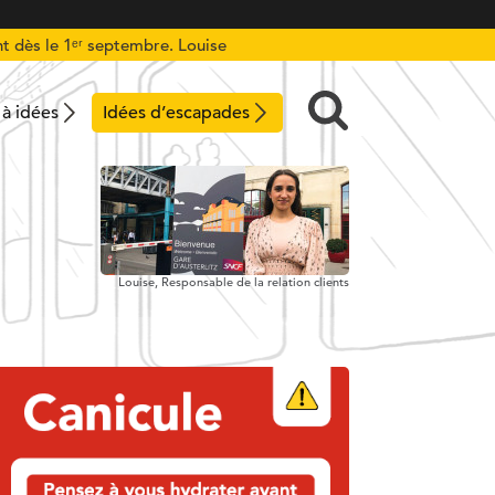
t dès le 1ᵉʳ septembre. Louise
 à idées
Idées d’escapades
Louise,
Responsable de la relation clients