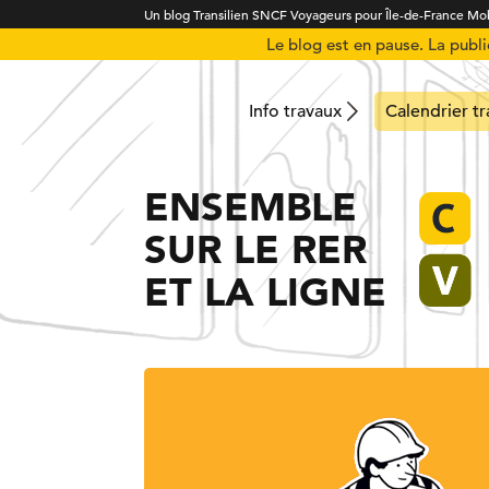
Un blog Transilien SNCF Voyageurs pour Île-de-France Mob
Le blog est en pause. La publ
Info travaux
Calendrier t
ENSEMBLE
SUR LE RER
ET LA LIGNE