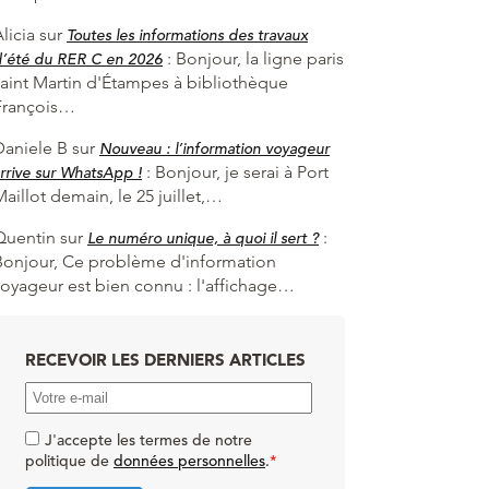
licia
sur
Toutes les informations des travaux
:
Bonjour, la ligne paris
d’été du RER C en 2026
saint Martin d'Étampes à bibliothèque
François…
Daniele B
sur
Nouveau : l’information voyageur
:
Bonjour, je serai à Port
rrive sur WhatsApp !
aillot demain, le 25 juillet,…
Quentin
sur
:
Le numéro unique, à quoi il sert ?
Bonjour, Ce problème d'information
voyageur est bien connu : l'affichage…
RECEVOIR LES DERNIERS ARTICLES
J'accepte les termes de notre
politique de
données personnelles
.
*