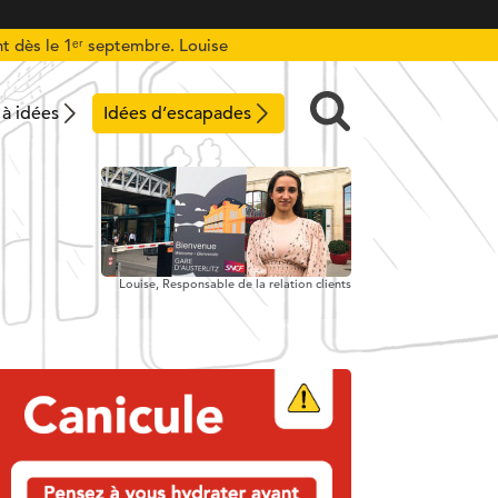
t dès le 1ᵉʳ septembre. Louise
 à idées
Idées d’escapades
Louise,
Responsable de la relation clients