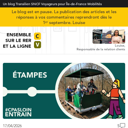
Un blog Transilien SNCF Voyageurs pour Île-de-France Mobilités
Le blog est en pause. La publication des articles et les
réponses à vos commentaires reprendront dès le
1ᵉʳ septembre. Louise
ENSEMBLE
SUR LE RER
ET LA LIGNE
Louise,
Responsable de la relation clients
17/04/2026
5