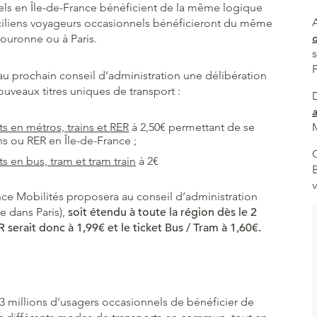
nels en Île-de-France bénéficient de la même logique
A
ciliens voyageurs occasionnels bénéficieront du même
 couronne ou à Paris.
u prochain conseil d’administration une délibération
ouveaux titres uniques de transport :
a
s en métros, trains et RER
à 2,50€ permettant de se
M
ns ou RER en Île-de-France ;
 en bus, tram et tram train
à 2€
ce Mobilités proposera au conseil d’administration
e dans Paris),
soit étendu à toute la région dès le 2
R serait donc à 1,99€ et le ticket Bus / Tram à 1,60€.
e 3 millions d’usagers occasionnels de bénéficier de