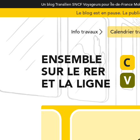
Un blog Transilien SNCF Voyageurs pour Île-de-France Mob
Le blog est en pause. La publ
Info travaux
Calendrier t
ENSEMBLE
SUR LE RER
ET LA LIGNE