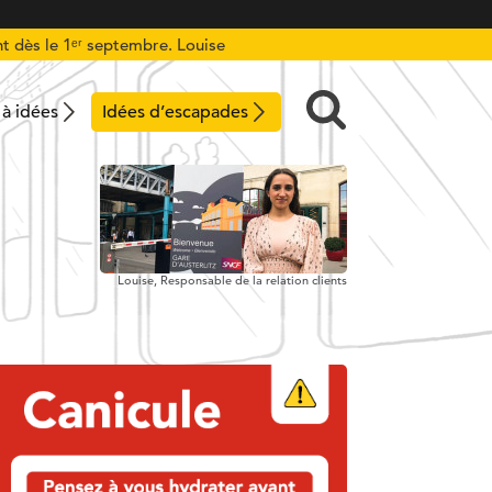
t dès le 1ᵉʳ septembre. Louise
 à idées
Idées d’escapades
Louise,
Responsable de la relation clients