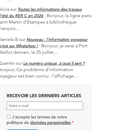
licia
sur
Toutes les informations des travaux
:
Bonjour, la ligne paris
d’été du RER C en 2026
saint Martin d'Étampes à bibliothèque
François…
Daniele B
sur
Nouveau : l’information voyageur
:
Bonjour, je serai à Port
rrive sur WhatsApp !
aillot demain, le 25 juillet,…
Quentin
sur
:
Le numéro unique, à quoi il sert ?
Bonjour, Ce problème d'information
voyageur est bien connu : l'affichage…
RECEVOIR LES DERNIERS ARTICLES
J'accepte les termes de notre
politique de
données personnelles
.
*