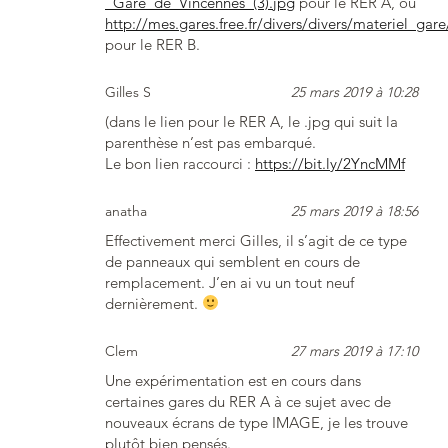
_Gare_de_Vincennes_(3).jpg
pour le RER A, ou
http://mes.gares.free.fr/divers/divers/materiel_gar
pour le RER B.
Gilles S
25 mars 2019 à 10:28
(dans le lien pour le RER A, le .jpg qui suit la
parenthèse n’est pas embarqué.
Le bon lien raccourci :
https://bit.ly/2YncMMf
anatha
25 mars 2019 à 18:56
Effectivement merci Gilles, il s’agit de ce type
de panneaux qui semblent en cours de
remplacement. J’en ai vu un tout neuf
dernièrement.
Clem
27 mars 2019 à 17:10
Une expérimentation est en cours dans
certaines gares du RER A à ce sujet avec de
nouveaux écrans de type IMAGE, je les trouve
plutôt bien pensés.