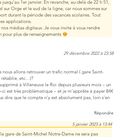
s jusqu’au 1er janvier. En revanche, au-delà de 22 h 51,
hel sur Orge et le sud de la ligne, car nous sommes sur
port durant la période des vacances scolaires. Tout
les applications.
ur nos médias digitaux. Je vous invite à vous rendre
ien pour plus de renseignements
29 décembre 2022 à 23:58
ée nous allons retrouver un trafic normal ( gare Saint-
 rétablie, etc…)?
 supprimé à Villeneuve le Roi depuis plusieurs mois – un
e-ci est très problématique – et je m’apprête à payer 84€
ire que le compte n’y est absolument pas, loin s’en
Répondre
5 janvier 2023 à 13:44
la gare de Saint-Michel Notre-Dame ne sera pas