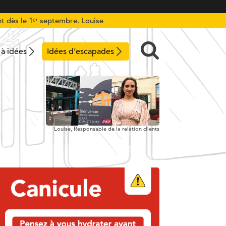
t dès le 1ᵉʳ septembre. Louise
 à idées
Idées d’escapades
Louise,
Responsable de la relation clients