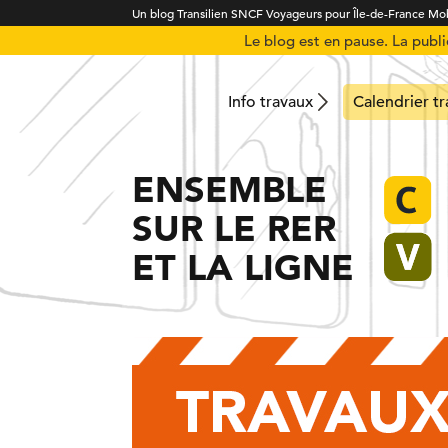
Un blog Transilien SNCF Voyageurs pour Île-de-France Mob
Le blog est en pause. La publ
Info travaux
Calendrier t
ENSEMBLE
SUR LE RER
ET LA LIGNE