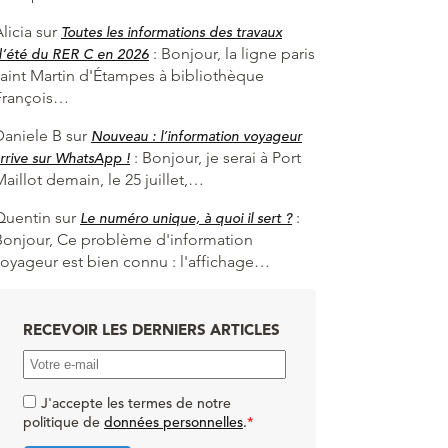
licia
sur
Toutes les informations des travaux
:
Bonjour, la ligne paris
d’été du RER C en 2026
saint Martin d'Étampes à bibliothèque
François…
Daniele B
sur
Nouveau : l’information voyageur
:
Bonjour, je serai à Port
rrive sur WhatsApp !
aillot demain, le 25 juillet,…
Quentin
sur
:
Le numéro unique, à quoi il sert ?
Bonjour, Ce problème d'information
voyageur est bien connu : l'affichage…
RECEVOIR LES DERNIERS ARTICLES
J'accepte les termes de notre
politique de
données personnelles
.
*