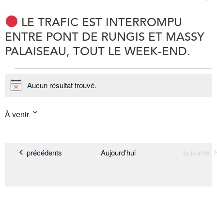
LE TRAFIC EST INTERROMPU
ENTRE PONT DE RUNGIS ET MASSY
PALAISEAU, TOUT LE WEEK-END.
Évènements
Aucun résultat trouvé.
Notice
NAV
Na
À venir
Résum
PAR
de
Sélectionnez
la
CON
vu
date
Év
Évènements
Évènemen
précédents
Aujourd’hui
suivants