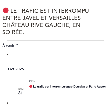
LE TRAFIC EST INTERROMPU
ENTRE JAVEL ET VERSAILLES
CHÂTEAU RIVE GAUCHE, EN
SOIRÉE.
Évènements
NAV
Na
À venir
Résum
PAR
de
Sélectionnez
la
CON
vu
date
Év
Oct 2026
21:07
Le trafic est interrompu entre Dourdan et Paris Austerli
SAM
31