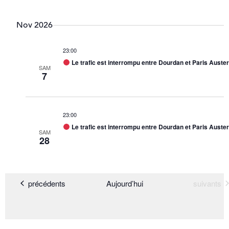
Nov 2026
23:00
Le trafic est interrompu entre Dourdan et Paris Austerli
SAM
7
23:00
Le trafic est interrompu entre Dourdan et Paris Austerli
SAM
28
Évènements
Évènemen
précédents
Aujourd’hui
suivants