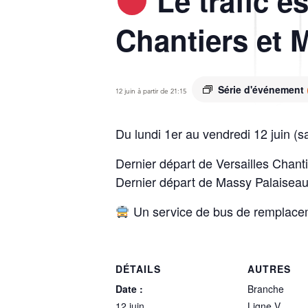
Le trafic e
Chantiers et 
Série d'événement
12 juin à partir de 21:15
Du lundi 1er au vendredi 12 juin (s
Dernier départ de Versailles Chant
Dernier départ de Massy Palaiseau
Un service de bus de remplaceme
DÉTAILS
AUTRES
Date :
Branche
12 juin
Ligne V