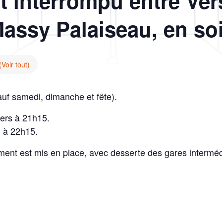
st interrompu entre Ver
Massy Palaiseau, en soi
(Voir tout)
auf samedi, dimanche et fête).
iers à 21h15.
 à 22h15.
nt est mis en place, avec desserte des gares interméd