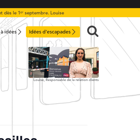
t dès le 1ᵉʳ septembre. Louise
 à idées
Idées d’escapades
Louise,
Responsable de la relation clients