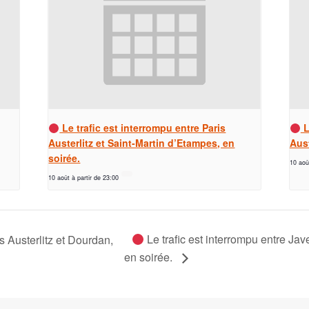
Le trafic est interrompu entre Paris
L
Austerlitz et Saint-Martin d’Etampes, en
Aust
soirée.
10 aoû
10 août à partir de 23:00
Le trafic est interrompu entre Ja
is Austerlitz et Dourdan,
en soirée.