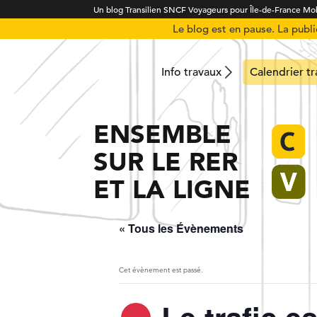
Un blog Transilien SNCF Voyageurs pour Île-de-France Mob
Le blog est en pause. La publ
Info travaux
Calendrier t
ENSEMBLE
SUR LE RER
ET LA LIGNE
« Tous les Évènements
Cet évènement est passé.