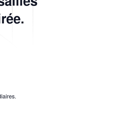
sailles
rée.
iaires.