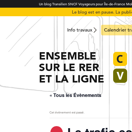
Un blog Transilien SNCF Voyageurs pour Île-de-France Mob
Le blog est en pause. La publ
Info travaux
Calendrier t
ENSEMBLE
SUR LE RER
ET LA LIGNE
« Tous les Évènements
Cet évènement est passé.