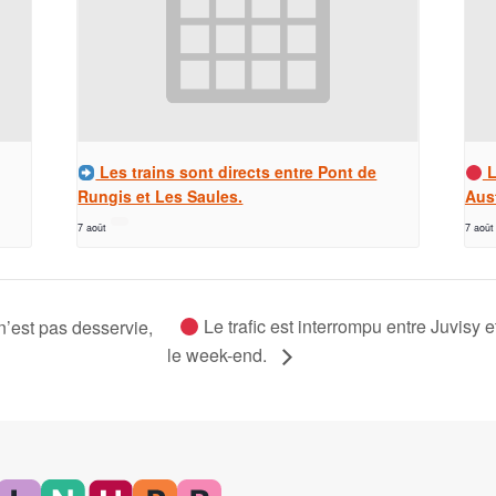
Les trains sont directs entre Pont de
L
Rungis et Les Saules.
Aust
7 août
7 août
Le trafic est interrompu entre Juvisy 
n’est pas desservie,
le week-end.