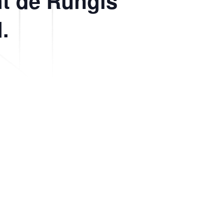
nt de Rungis
.