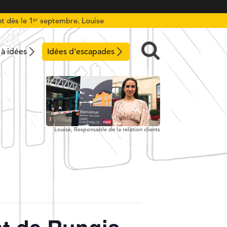
t dès le 1ᵉʳ septembre. Louise
 à idées
Idées d’escapades
Louise,
Responsable de la relation clients