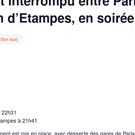
st interrompu entre Pari
n d’Etampes, en soirée
(Voir tout)
à 22h31
Etampes à 21h41
nt est mis en place, avec desserte des gares de Paris A