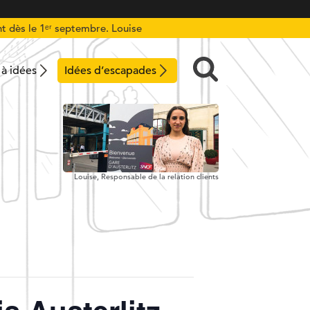
t dès le 1ᵉʳ septembre. Louise
 à idées
Idées d’escapades
Louise,
Responsable de la relation clients