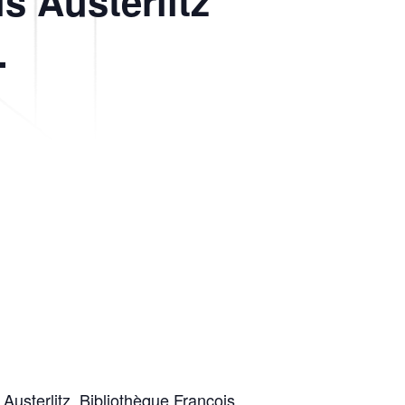
s Austerlitz
.
usterlitz, Bibliothèque François