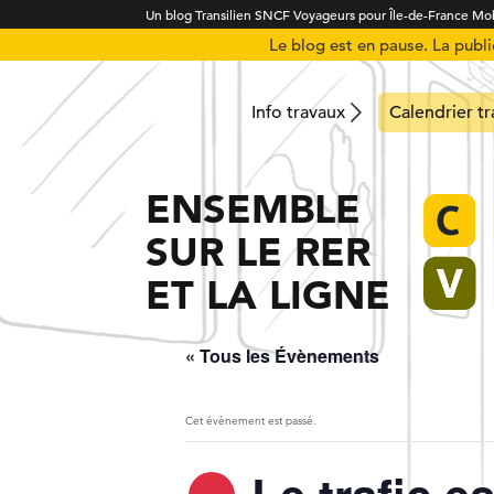
Un blog Transilien SNCF Voyageurs pour Île-de-France Mob
Le blog est en pause. La publ
Info travaux
Calendrier t
ENSEMBLE
SUR LE RER
ET LA LIGNE
« Tous les Évènements
Cet évènement est passé.