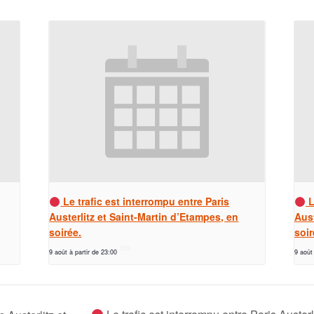
Le trafic est interrompu entre Paris
L
Austerlitz et Saint-Martin d’Etampes, en
Aust
soirée.
soir
9 août à partir de 23:00
9 août