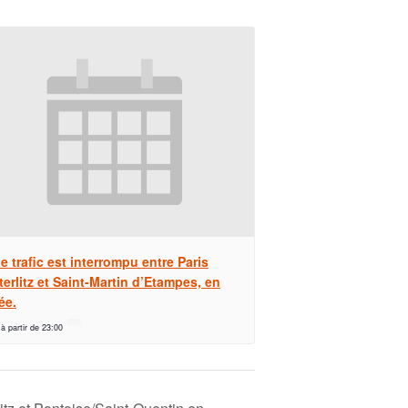
e trafic est interrompu entre Paris
erlitz et Saint-Martin d’Etampes, en
ée.
 à partir de 23:00