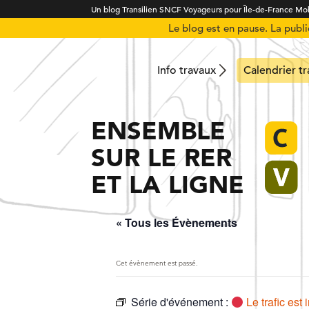
Un blog Transilien SNCF Voyageurs pour Île-de-France Mob
Le blog est en pause. La publ
Info travaux
Calendrier t
ENSEMBLE
SUR LE RER
ET LA LIGNE
« Tous les Évènements
Cet évènement est passé.
Série d'événement :
Le trafic est