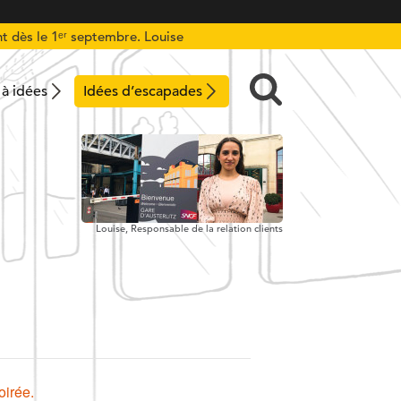
t dès le 1ᵉʳ septembre. Louise
 à idées
Idées d’escapades
Louise,
Responsable de la relation clients
oirée.