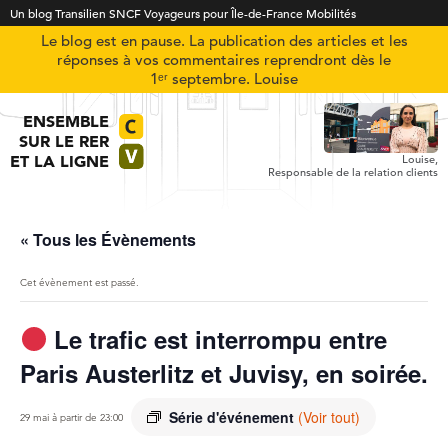
Un blog Transilien SNCF Voyageurs pour Île-de-France Mobilités
Le blog est en pause. La publication des articles et les
réponses à vos commentaires reprendront dès le
1ᵉʳ septembre. Louise
ENSEMBLE
SUR LE RER
ET LA LIGNE
Louise,
Responsable de la relation clients
« Tous les Évènements
Cet évènement est passé.
Le trafic est interrompu entre
Paris Austerlitz et Juvisy, en soirée.
Série d'événement
(Voir tout)
29 mai à partir de 23:00