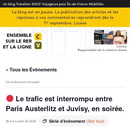
Un blog Transilien SNCF Voyageurs pour Île-de-France Mobilités
Le blog est en pause. La publication des articles et les
réponses à vos commentaires reprendront dès le
1ᵉʳ septembre. Louise
ENSEMBLE
SUR LE RER
ET LA LIGNE
Louise,
Responsable de la relation clients
« Tous les Évènements
Cet évènement est passé.
Le trafic est interrompu entre
Paris Austerlitz et Juvisy, en soirée.
Série d'événement
(Voir tout)
28 mai à partir de 23:00