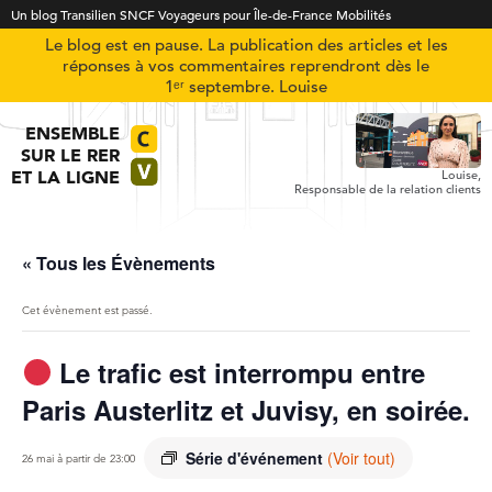
Un blog Transilien SNCF Voyageurs pour Île-de-France Mobilités
Le blog est en pause. La publication des articles et les
réponses à vos commentaires reprendront dès le
1ᵉʳ septembre. Louise
ENSEMBLE
SUR LE RER
ET LA LIGNE
Louise,
Responsable de la relation clients
« Tous les Évènements
Cet évènement est passé.
Le trafic est interrompu entre
Paris Austerlitz et Juvisy, en soirée.
Série d'événement
(Voir tout)
26 mai à partir de 23:00