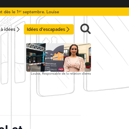
t dès le 1ᵉʳ septembre. Louise
 à idées
Idées d’escapades
Louise,
Responsable de la relation clients