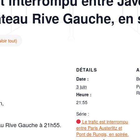
st interrompu entre Jav
âteau Rive Gauche, en 
Voir tout)
DÉTAILS
A
Date :
B
3 juin
P
R
Heure :
n,
21:55
Série :
Le trafic est interrompu
eau Rive Gauche à 21h55.
entre Paris Austerlitz et
Pont de Rungis, en soirée.