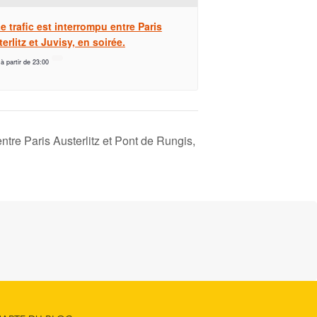
e trafic est interrompu entre Paris
erlitz et Juvisy, en soirée.
 à partir de 23:00
entre Paris Austerlitz et Pont de Rungis,