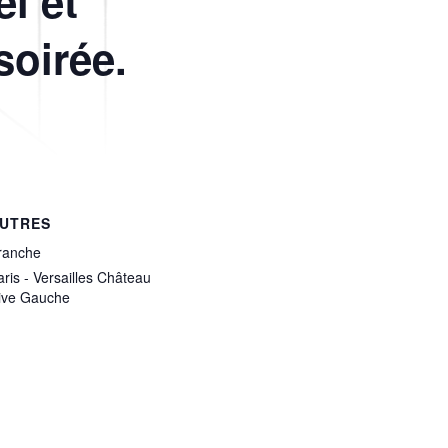
el et
soirée.
UTRES
ranche
aris - Versailles Château
ive Gauche