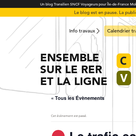
Un blog Transilien SNCF Voyageurs pour Île-de-France Mob
Le blog est en pause. La publ
Info travaux
Calendrier t
ENSEMBLE
SUR LE RER
ET LA LIGNE
« Tous les Évènements
Cet évènement est passé.