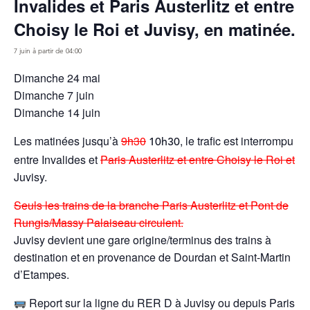
Invalides et Paris Austerlitz et entre
Choisy le Roi et Juvisy, en matinée.
7 juin à partir de 04:00
Dimanche 24 mai
Dimanche 7 juin
Dimanche 14 juin
Les matinées jusqu’à
9h30
, le trafic est interrompu
10h30
entre Invalides et
Paris Austerlitz et entre Choisy le Roi et
Juvisy.
Seuls les trains de la branche Paris Austerlitz et Pont de
Rungis/Massy Palaiseau circulent.
Juvisy devient une gare origine/terminus des trains à
destination et en provenance de Dourdan et Saint-Martin
d’Etampes.
Report sur la ligne du RER D à Juvisy ou depuis Paris