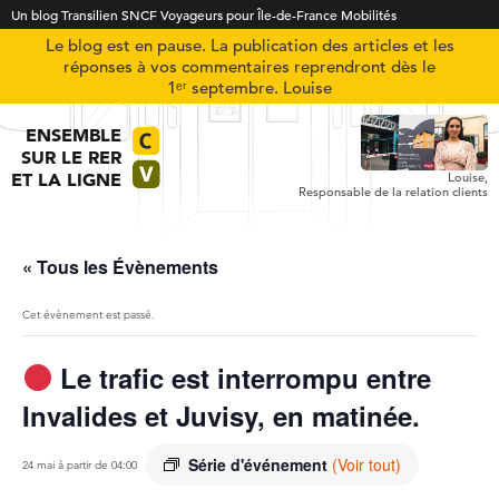
Un blog Transilien SNCF Voyageurs pour Île-de-France Mobilités
Le blog est en pause. La publication des articles et les
réponses à vos commentaires reprendront dès le
1ᵉʳ septembre. Louise
ENSEMBLE
SUR LE RER
ET LA LIGNE
Louise,
Responsable de la relation clients
« Tous les Évènements
Cet évènement est passé.
Le trafic est interrompu entre
Invalides et Juvisy, en matinée.
Série d'événement
(Voir tout)
24 mai à partir de 04:00