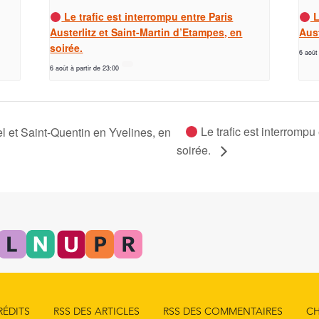
Le trafic est interrompu entre Paris
L
Austerlitz et Saint-Martin d’Etampes, en
Aust
soirée.
6 août
6 août à partir de 23:00
Le trafic est interrompu
el et Saint-Quentin en Yvelines, en
soirée.
RÉDITS
RSS DES ARTICLES
RSS DES COMMENTAIRES
CH