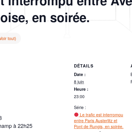
st interrompu entre Av
oise, en soirée.
Voir tout)
DÉTAILS
Date :
8 juin
Heure :
23:00
Série :
Le trafic est interrompu
8
entre Paris Austerlitz et
champ à 22h25
Pont de Rungis, en soirée.