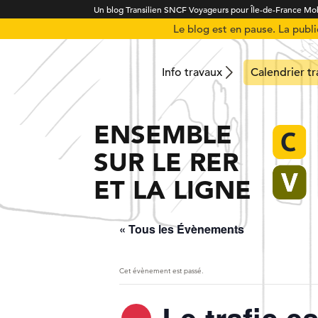
Un blog Transilien SNCF Voyageurs pour Île-de-France Mob
Le blog est en pause. La publ
Info travaux
Calendrier t
ENSEMBLE
SUR LE RER
ET LA LIGNE
« Tous les Évènements
Cet évènement est passé.