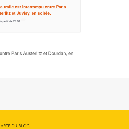
e trafic est interrompu entre Paris
erlitz et Juvisy, en soirée.
 à partir de 23:00
 entre Paris Austerlitz et Dourdan, en
ARTE DU BLOG