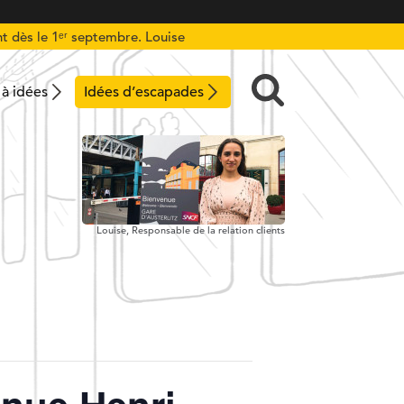
t dès le 1ᵉʳ septembre. Louise
 à idées
Idées d’escapades
Louise,
Responsable de la relation clients