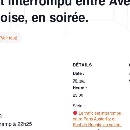
st interrompu entre Av
oise, en soirée.
(Voir tout)
DÉTAILS
Date :
29 mai
Heure :
23:00
Série :
Le trafic est interrompu
8
entre Paris Austerlitz et
champ à 22h25
Pont de Rungis, en soirée.