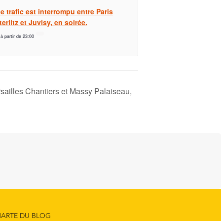
e trafic est interrompu entre Paris
erlitz et Juvisy, en soirée.
 à partir de 23:00
ersailles Chantiers et Massy Palaiseau,
ARTE DU BLOG