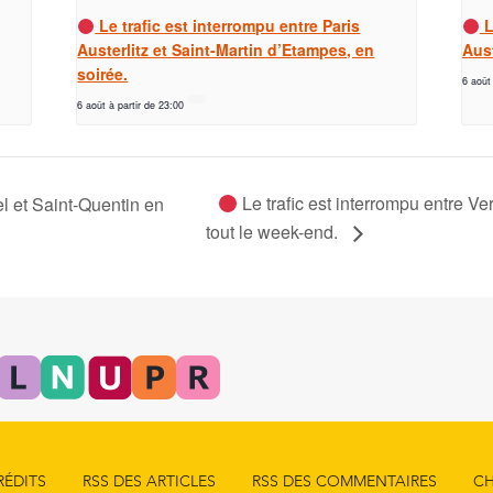
Le trafic est interrompu entre Paris
L
Austerlitz et Saint-Martin d’Etampes, en
Aust
soirée.
6 août
6 août à partir de 23:00
Le trafic est interrompu entre V
el et Saint-Quentin en
tout le week-end.
RÉDITS
RSS DES ARTICLES
RSS DES COMMENTAIRES
CH