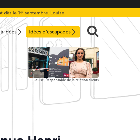
t dès le 1ᵉʳ septembre. Louise
 à idées
Idées d’escapades
Louise,
Responsable de la relation clients