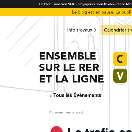
Un blog Transilien SNCF Voyageurs pour Île-de-France Mob
Le blog est en pause. La publ
Info travaux
Calendrier t
ENSEMBLE
SUR LE RER
ET LA LIGNE
« Tous les Évènements
Cet évènement est passé.