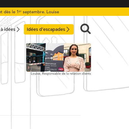
t dès le 1ᵉʳ septembre. Louise
 à idées
Idées d’escapades
Louise,
Responsable de la relation clients